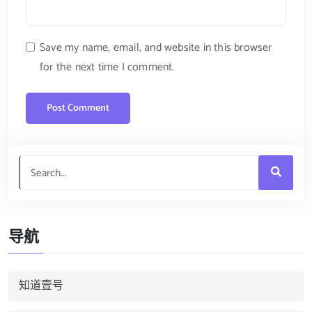
Save my name, email, and website in this browser
for the next time I comment.
导航
知道壹号