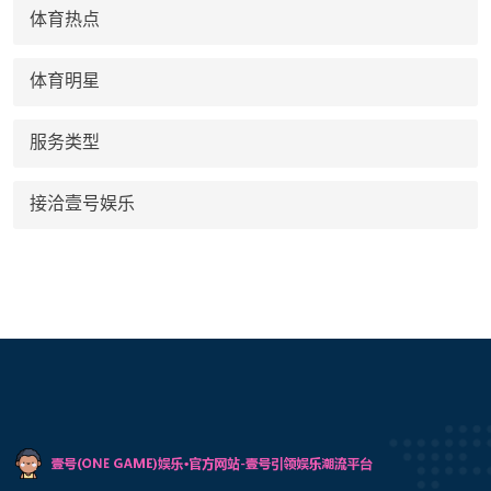
体育热点
体育明星
服务类型
接洽壹号娱乐