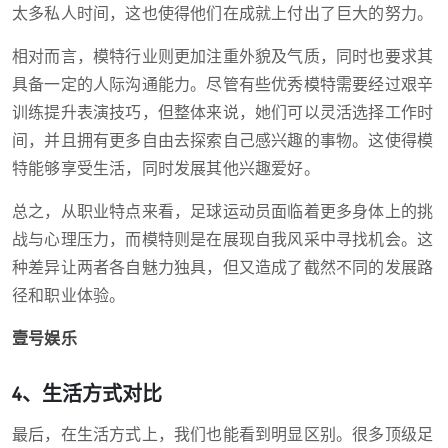
太多私人时间，这也使得他们在成就上付出了巨大的努力。
相对而言，模特行业则更加注重外貌及气质，同时也要求其
具备一定的人际沟通能力。尽管有些优秀模特需要经过艰辛
训练提升表演技巧，但整体来说，她们可以灵活选择工作时
间，并且拥有更多自由去探索自己感兴趣的事物。这使得模
特能够享受生活，同时发展其他兴趣爱好。
总之，从职业特点来看，足球运动员面临着更多身体上的挑
战与心理压力，而模特则是在展现自我风采中寻找机会。这
种差异让两者各自魅力独具，但又造成了截然不同的发展路
径和职业体验。
壹号娱乐
4、生活方式对比
最后，在生活方式上，我们也能看到明显区别。很多顶级足