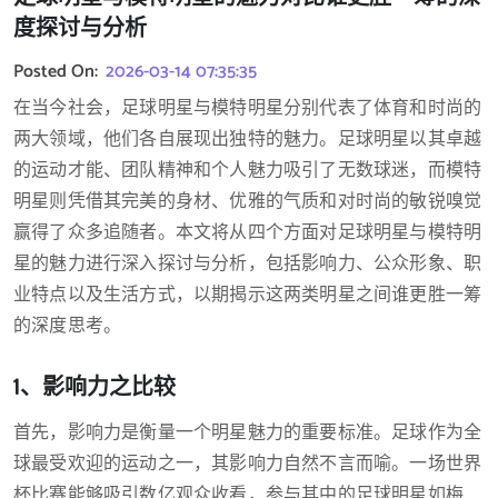
度探讨与分析
Posted On:
2026-03-14 07:35:35
在当今社会，足球明星与模特明星分别代表了体育和时尚的
两大领域，他们各自展现出独特的魅力。足球明星以其卓越
的运动才能、团队精神和个人魅力吸引了无数球迷，而模特
明星则凭借其完美的身材、优雅的气质和对时尚的敏锐嗅觉
赢得了众多追随者。本文将从四个方面对足球明星与模特明
星的魅力进行深入探讨与分析，包括影响力、公众形象、职
业特点以及生活方式，以期揭示这两类明星之间谁更胜一筹
的深度思考。
1、影响力之比较
首先，影响力是衡量一个明星魅力的重要标准。足球作为全
球最受欢迎的运动之一，其影响力自然不言而喻。一场世界
杯比赛能够吸引数亿观众收看，参与其中的足球明星如梅